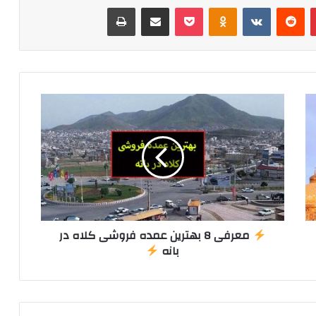
پینترست
ردیت
VKontakte
‫Odnoklassniki
پاکت
اشتراک گذاری از طریق ایمیل
چاپ
معرفی 8 بهترین عمده فروشی کلاه در
بانه