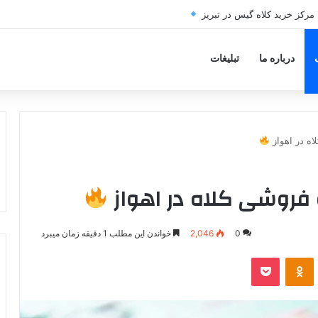
درباره ما
تبلیغات
0
2,046
خواندن این مطلب 1 دقیقه زمان میبرد
VKonta
‫Odnoklassniki
پاکت