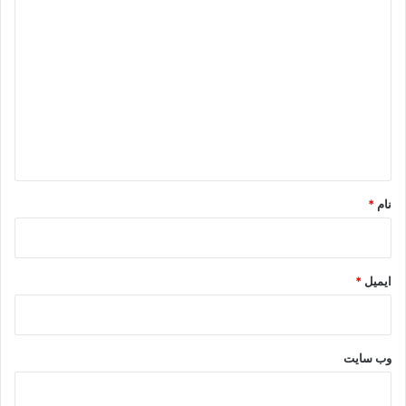
د
ی
د
گ
ا
ه
*
نام
*
ایمیل
*
وب‌ سایت